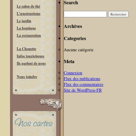
Search
Le salon de thé
Rechercher :
L’œnotourisme
Le jardin
Archives
La boutique
La restauration
Categories
La Chouette
Aucune catégorie
Infos touristiques
Meta
Ils parlent de nous
Connexion
Nous joindre
Flux des publications
Flux des commentaires
Site de WordPress-FR