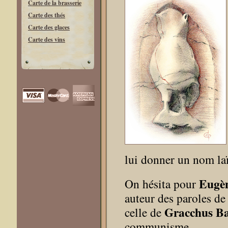
Carte de la brasserie
Carte des thés
Carte des glaces
Carte des vins
lui donner un nom laï
Eugèn
On hésita pour
auteur des paroles de 
Gracchus B
celle de
communisme.