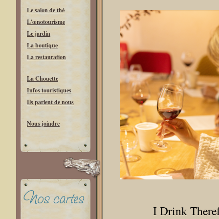
Le salon de thé
L’œnotourisme
Le jardin
La boutique
La restauration
La Chouette
Infos touristiques
Ils parlent de nous
Nous joindre
I Drink There