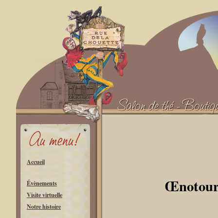
Accueil
Œnotouri
Évènements
Visite virtuelle
Notre histoire