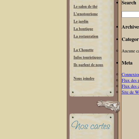
Search
Le salon de thé
Recherche
L’œnotourisme
Le jardin
Archive
La boutique
La restauration
Categor
La Chouette
Aucune ca
Infos touristiques
Meta
Ils parlent de nous
Connexio
Nous joindre
Flux des 
Flux des 
Site de 