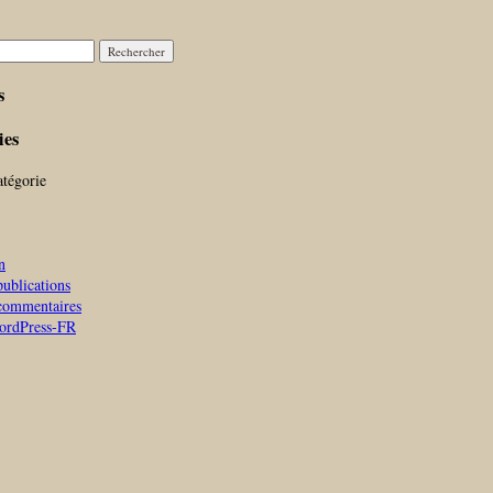
r :
s
ies
tégorie
n
publications
commentaires
WordPress-FR