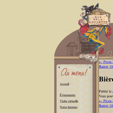
←
Picon 
Badoit 10
Bièr
Accueil
Publié le
Évènements
Vous pouv
←
Picon 
Visite virtuelle
Badoit 10
Notre histoire