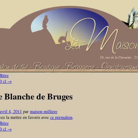
10, rue de la Chouette - 
Bière
0 cl
→
e Blanche de Bruges
avril 4, 2011
par
maison-milliere
ez la mettre en favoris avec
ce permalien
.
Bière
0 cl
→