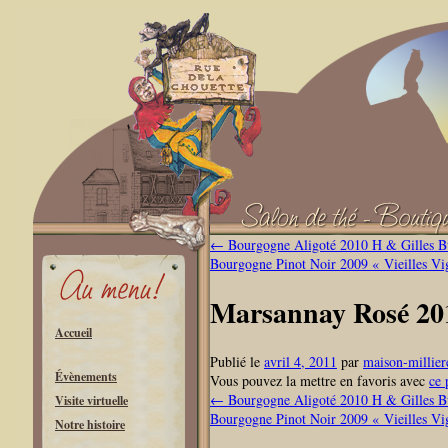
←
Bourgogne Aligoté 2010 H & Gilles B
Bourgogne Pinot Noir 2009 « Vieilles V
Marsannay Rosé 20
Accueil
Publié le
avril 4, 2011
par
maison-millier
Évènements
Vous pouvez la mettre en favoris avec
ce 
←
Bourgogne Aligoté 2010 H & Gilles B
Visite virtuelle
Bourgogne Pinot Noir 2009 « Vieilles V
Notre histoire