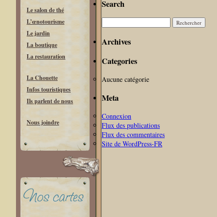
Search
Le salon de thé
Rechercher :
L’œnotourisme
Le jardin
Archives
La boutique
La restauration
Categories
La Chouette
Aucune catégorie
Infos touristiques
Meta
Ils parlent de nous
Connexion
Nous joindre
Flux des publications
Flux des commentaires
Site de WordPress-FR