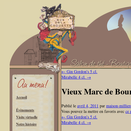
←
Gin Gordon’s 5 cl.
Mirabelle 4 cl.
→
Vieux Marc de Bour
Accueil
Publié le
avril 4, 2011
par
maison-millier
Évènements
Vous pouvez la mettre en favoris avec
ce 
←
Gin Gordon’s 5 cl.
Visite virtuelle
Mirabelle 4 cl.
→
Notre histoire