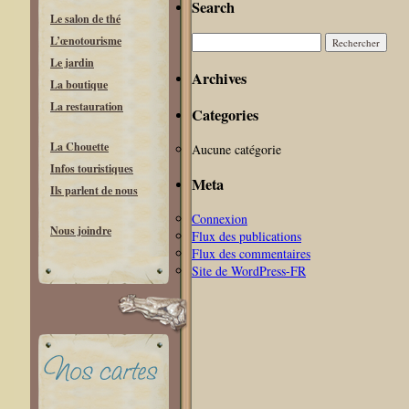
Search
Le salon de thé
Rechercher :
L’œnotourisme
Le jardin
Archives
La boutique
La restauration
Categories
La Chouette
Aucune catégorie
Infos touristiques
Meta
Ils parlent de nous
Connexion
Nous joindre
Flux des publications
Flux des commentaires
Site de WordPress-FR