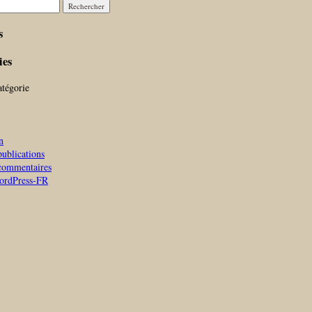
r :
s
ies
tégorie
n
publications
commentaires
WordPress-FR