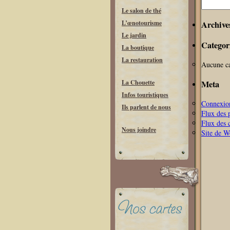
Recherche
Le salon de thé
Archive
L’œnotourisme
Le jardin
Categor
La boutique
La restauration
Aucune ca
Meta
La Chouette
Infos touristiques
Connexio
Ils parlent de nous
Flux des 
Flux des 
Nous joindre
Site de 