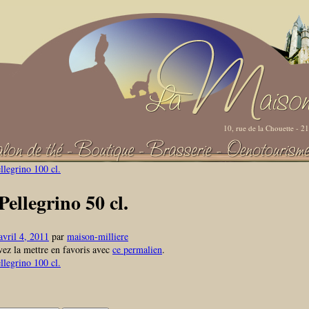
10, rue de la Chouette - 
legrino 100 cl.
Pellegrino 50 cl.
avril 4, 2011
par
maison-milliere
ez la mettre en favoris avec
ce permalien
.
legrino 100 cl.