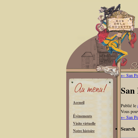
←
San Pel
San 
Accueil
Publié le
Vous pouv
Évènements
←
San Pel
Visite virtuelle
Search
Notre histoire