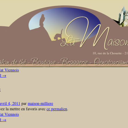
10, rue de la Chouette - 
at Viennois
ud
→
s
avril 4, 2011
par
maison-milliere
ez la mettre en favoris avec
ce permalien
.
at Viennois
ud
→