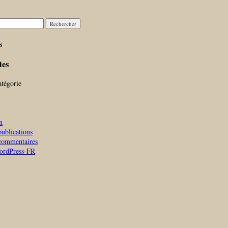
r :
s
ies
tégorie
n
publications
commentaires
WordPress-FR