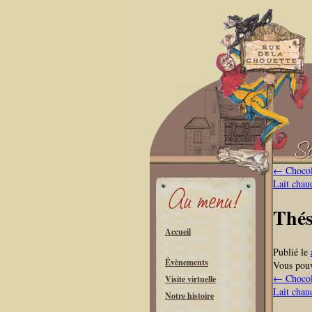
←
Chocol
Lait cha
Thé
Accueil
Publié le
Évènements
Vous pouv
←
Chocol
Visite virtuelle
Lait cha
Notre histoire