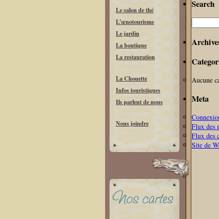
Search
Le salon de thé
Recherche
L’œnotourisme
Le jardin
Archive
La boutique
La restauration
Categor
La Chouette
Aucune ca
Infos touristiques
Meta
Ils parlent de nous
Connexio
Nous joindre
Flux des 
Flux des 
Site de 