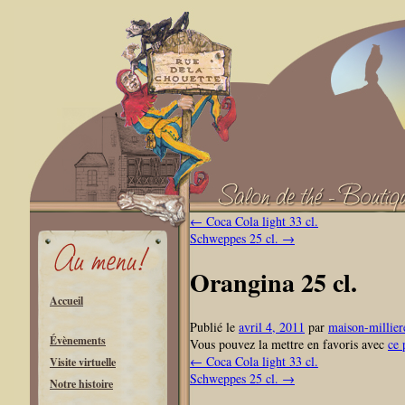
←
Coca Cola light 33 cl.
Schweppes 25 cl.
→
Orangina 25 cl.
Accueil
Publié le
avril 4, 2011
par
maison-millier
Évènements
Vous pouvez la mettre en favoris avec
ce 
←
Coca Cola light 33 cl.
Visite virtuelle
Schweppes 25 cl.
→
Notre histoire