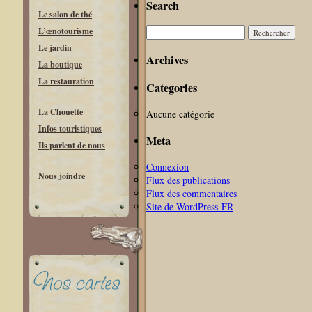
Search
Le salon de thé
Rechercher :
L’œnotourisme
Le jardin
Archives
La boutique
La restauration
Categories
La Chouette
Aucune catégorie
Infos touristiques
Meta
Ils parlent de nous
Connexion
Nous joindre
Flux des publications
Flux des commentaires
Site de WordPress-FR