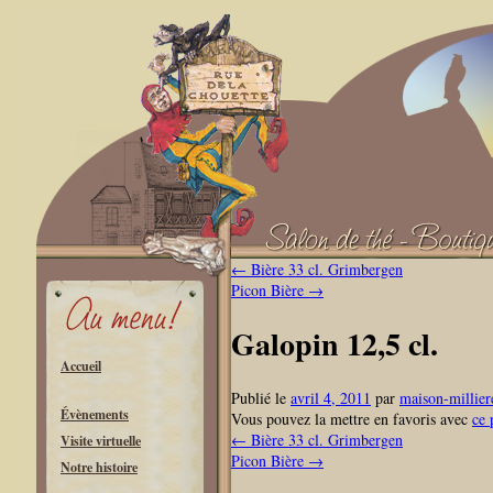
←
Bière 33 cl. Grimbergen
Picon Bière
→
Galopin 12,5 cl.
Accueil
Publié le
avril 4, 2011
par
maison-millier
Évènements
Vous pouvez la mettre en favoris avec
ce 
←
Bière 33 cl. Grimbergen
Visite virtuelle
Picon Bière
→
Notre histoire