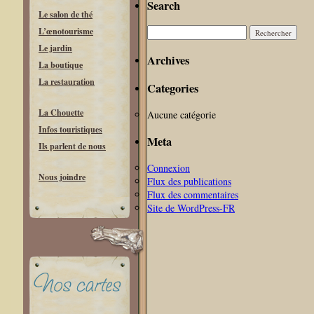
Search
Le salon de thé
Rechercher :
L’œnotourisme
Le jardin
Archives
La boutique
La restauration
Categories
La Chouette
Aucune catégorie
Infos touristiques
Meta
Ils parlent de nous
Connexion
Nous joindre
Flux des publications
Flux des commentaires
Site de WordPress-FR