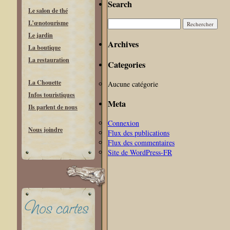
Search
Le salon de thé
Rechercher :
L’œnotourisme
Le jardin
Archives
La boutique
La restauration
Categories
La Chouette
Aucune catégorie
Infos touristiques
Meta
Ils parlent de nous
Connexion
Nous joindre
Flux des publications
Flux des commentaires
Site de WordPress-FR