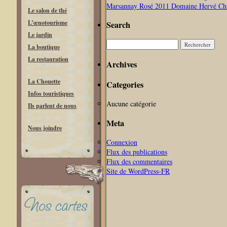
Marsannay Rosé 2011 Domaine Hervé Ch
Le salon de thé
L’œnotourisme
Search
Le jardin
Rechercher :
La boutique
La restauration
Archives
La Chouette
Categories
Infos touristiques
Aucune catégorie
Ils parlent de nous
Meta
Nous joindre
Connexion
Flux des publications
Flux des commentaires
Site de WordPress-FR