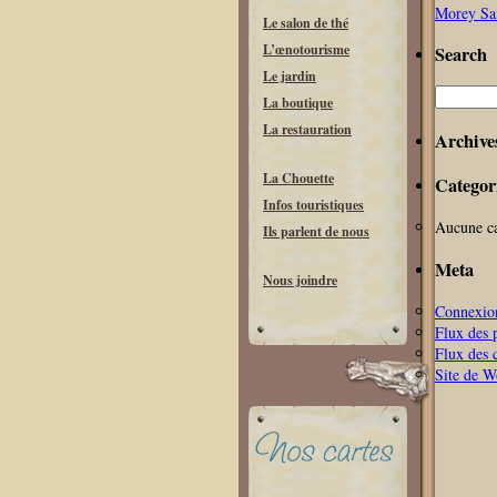
Morey Sai
Le salon de thé
L’œnotourisme
Search
Le jardin
Recherche
La boutique
La restauration
Archive
La Chouette
Categor
Infos touristiques
Aucune ca
Ils parlent de nous
Meta
Nous joindre
Connexio
Flux des 
Flux des 
Site de 