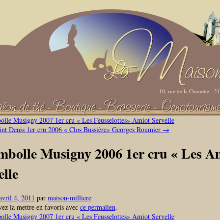
10, rue de la Chouette - 
lle Musigny 2007 1er cru « Les Feusselottes» Amiot Servelle
nt Denis 1er cru 2006 « Clos Bussière» Georges Roumier
→
bolle Musigny 2006 1er cru « Les A
elle
avril 4, 2011
par
maison-milliere
ez la mettre en favoris avec
ce permalien
.
lle Musigny 2007 1er cru « Les Feusselottes» Amiot Servelle