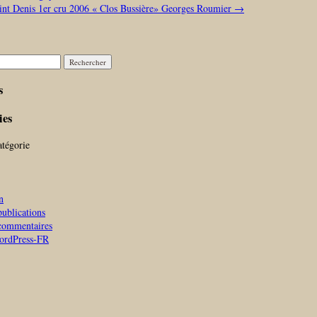
nt Denis 1er cru 2006 « Clos Bussière» Georges Roumier
→
r :
s
ies
tégorie
n
publications
commentaires
WordPress-FR