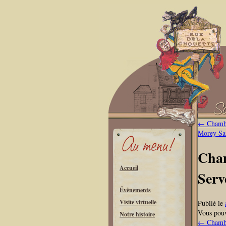
←
Chambo
Morey Sai
Cham
Accueil
Serv
Évènements
Visite virtuelle
Publié le
Vous pouv
Notre histoire
←
Chambo